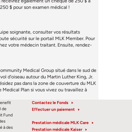
s recevrez également un chèque de 250 $ à
t 250 $ pour son examen médical !
ipe soignante, consulter vos résultats
toute sécurité sur le portail MLK Member. Pour
chez votre médecin traitant. Ensuite, rendez-
 Community Medical Group situé dans le sud de
l d'oiseau autour du Martin Luther King, Jr.
résidez pas dans la zone de couverture du MLK
Medical Plan si vous vivez ou travaillez à
enefit
Contactez le Fonds
1 de
Effectuer un paiement
it Fund
des
Prestation médicale MLK Care
té à des
Prestation médicale Kaiser