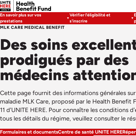
En savoir plus sur vos
Vérifier l'éligibilité et
prestations
s'inscrire
MLK CARE MEDICAL BENEFIT
Des soins excellen
prodigués par des
médecins attentio
Cette page fournit des informations générales sur
maladie MLK Care, proposé par le Health Benefit F
11 d'UNITE HERE. Pour connaître les conditions d'él
tous les détails du régime, veuillez consulter le r
Formulaires et documents
Centre de santé UNITE HERE
Répert