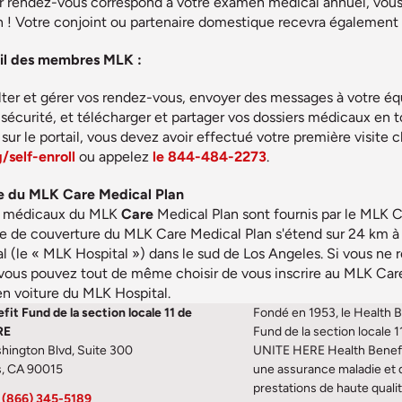
er rendez-vous correspond à votre examen médical annuel, vou
ion ! Votre conjoint ou partenaire domestique recevra égalemen
tail des membres MLK :
er et gérer vos rendez-vous, envoyer des messages à votre équ
 sécurité, et télécharger et partager vos dossiers médicaux en 
sur le portail, vous devez avoir effectué votre première visite 
self-enroll
ou appelez
le 844-484-2273
.
e du MLK Care Medical Plan
ns médicaux du MLK
Care
Medical Plan sont fournis par le MLK
e de couverture du MLK Care Medical Plan s'étend sur 24 km à vo
(le « MLK Hospital ») dans le sud de Los Angeles. Si vous ne 
vous pouvez tout de même choisir de vous inscrire au MLK Care 
n voiture du MLK Hospital.
fit Fund de la section locale 11 de
Fondé en 1953, le Health B
RE
Fund de la section locale 1
hington Blvd, Suite 300
UNITE HERE Health Benef
s, CA 90015
une assurance maladie et 
prestations de haute quali
(866) 345-5189