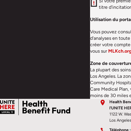
Si votre premi
titre d'incitat
Utilisation du por
Vous pouvez consult
d'analyses en toute
créer votre compte 
vous sur
MLKch.org/
Zone de couvertur
La plupart des soi
Los Angeles. La zon
Community Hospital 
Care Medical Plan, 
moins de 30 miles e
Health Bene
l'UNITE HE
1122 W. Was
Los Angele
Téléphone :