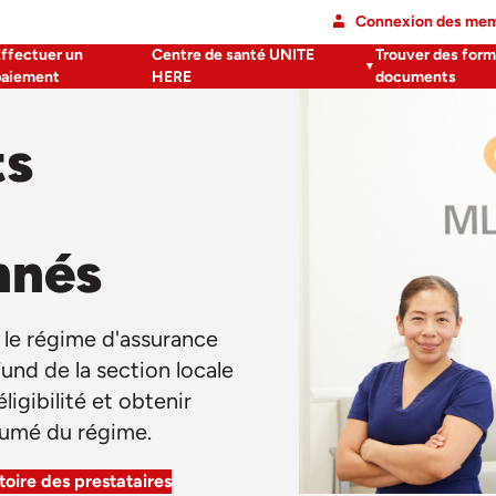
Connexion des me
Effectuer un
Centre de santé UNITE
Trouver des form
paiement
HERE
documents
ts
nnés
 le régime d'assurance
und de la section locale
igibilité et obtenir
ésumé du régime.
oire des prestataires