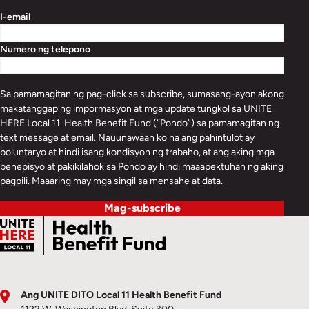
I-email
Numero ng telepono
Sa pamamagitan ng pag-click sa subscribe, sumasang-ayon akong
makatanggap ng impormasyon at mga update tungkol sa UNITE
HERE Local 11. Health Benefit Fund (“Pondo”) sa pamamagitan ng
text message at email. Nauunawaan ko na ang pahintulot ay
boluntaryo at hindi isang kondisyon ng trabaho, at ang aking mga
benepisyo at pakikilahok sa Pondo ay hindi maaapektuhan ng aking
pagpili. Maaaring may mga singil sa mensahe at data.
Mag-subscribe
Ang UNITE DITO Local 11 Health Benefit Fund