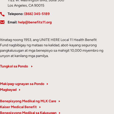
1122 W. Washington Blvd, Suite 300
Los Angeles, CA 90015
Telepono:
(866) 345-5189
Email:
help@benefits11.org
Itinatag noong 1953, ang UNITE HERE Local 11 Health Benefit
Fund nagbibigay ng mataas na kalidad, abot-kayang segurong
pangkalusugan at mga benepisyo sa mahigit 10,000 miyembro ng
unyon at kanilang mga pamilya.
Tungkol sa Pondo
Makipag-ugnayan sa Pondo
Magbayad
Benepisyong Medikal ng MLK Care
Kaiser Medical Benefit
Benepisyong Medikal sa Kalusugan