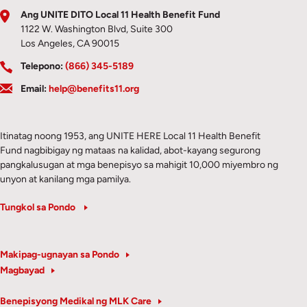
Ang UNITE DITO Local 11 Health Benefit Fund
1122 W. Washington Blvd, Suite 300
Los Angeles, CA 90015
Telepono:
(866) 345-5189
Email:
help@benefits11.org
Itinatag noong 1953, ang UNITE HERE Local 11 Health Benefit
Fund nagbibigay ng mataas na kalidad, abot-kayang segurong
pangkalusugan at mga benepisyo sa mahigit 10,000 miyembro ng
unyon at kanilang mga pamilya.
Tungkol sa Pondo
Makipag-ugnayan sa Pondo
Magbayad
Benepisyong Medikal ng MLK Care