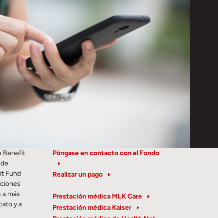
h Benefit
Póngase en contacto con el Fondo
 de
it Fund
Realizar un pago
aciones
s a más
Prestación médica MLK Care
cato y a
Prestación médica Kaiser