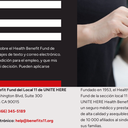
sobre el Health Benefit Fund de
jes de texto y correo electrónico.
dición para el empleo, y que mis
i decisión. Pueden aplicarse
fit Fund del Local 11 de UNITE HERE
Fundado en 1953, el Healt
hington Blvd, Suite 300
Fund de la sección local 11
s CA 90015
UNITE HERE Health Benef
un seguro médico y prest
866) 345-5189
de alta calidad y asequible
de 10 000 afiliados al sindi
trónico:
help@benefits11.org
sus familias.