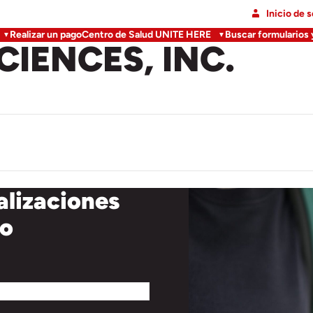
Inicio de 
Realizar un pago
Centro de Salud UNITE HERE
Buscar formularios
IENCES, INC.
alizaciones
co