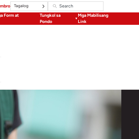
Tagalog
embro
a Form at
Tungkol sa
Mga Mabilisang
Pondo
Link