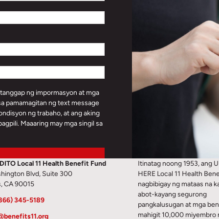
atanggap ng impormasyon at mga
 sa pamamagitan ng text message
ondisyon ng trabaho, at ang aking
agpili. Maaaring may mga singil sa
ITO Local 11 Health Benefit Fund
Itinatag noong 1953, ang 
hington Blvd, Suite 300
HERE Local 11 Health Bene
s, CA 90015
nagbibigay ng mataas na ka
abot-kayang segurong
866) 345-5189
pangkalusugan at mga ben
mahigit 10,000 miyembro
@benefits11.org