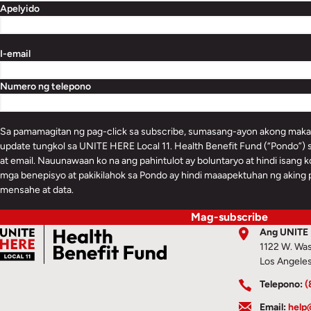
Apelyido
I-email
Numero ng telepono
Sa pamamagitan ng pag-click sa subscribe, sumasang-ayon akong mak
update tungkol sa UNITE HERE Local 11. Health Benefit Fund (“Pondo”)
at email. Nauunawaan ko na ang pahintulot ay boluntaryo at hindi isang k
mga benepisyo at pakikilahok sa Pondo ay hindi maaapektuhan ng aking p
mensahe at data.
Mag-subscribe
Ang UNITE D
1122 W. Was
Los Angele
Telepono:
(
Email:
help