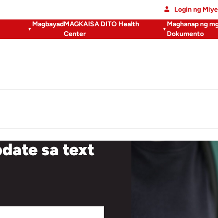
Login ng Miy
Magbayad
MAGKAISA DITO Health
Maghanap ng mg
Center
Dokumento
date sa text