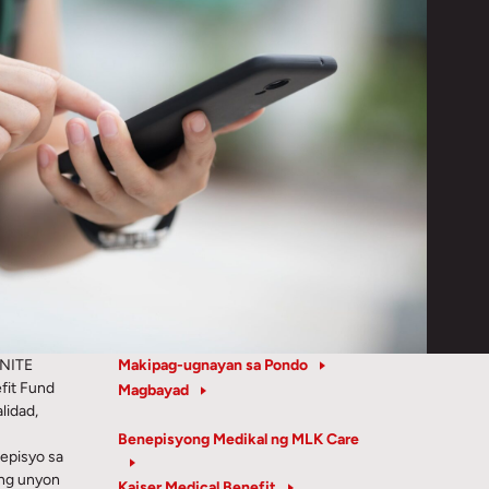
UNITE
Makipag-ugnayan sa Pondo
fit Fund
Magbayad
lidad,
Benepisyong Medikal ng MLK Care
episyo sa
 ng unyon
Kaiser Medical Benefit