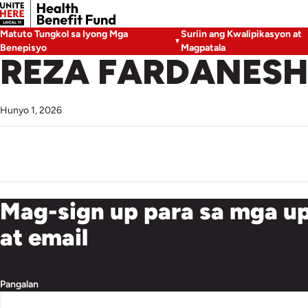
Matuto Tungkol sa Iyong Mga
Suriin ang Kwalipikasyon at
Benepisyo
Magpatala
REZA FARDANESH
Hunyo 1, 2026
Mag-sign up para sa mga up
at email
Pangalan