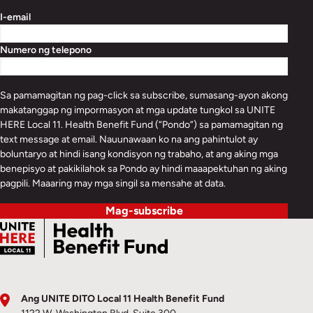
I-email
Numero ng telepono
Sa pamamagitan ng pag-click sa subscribe, sumasang-ayon akong
makatanggap ng impormasyon at mga update tungkol sa UNITE
HERE Local 11. Health Benefit Fund (“Pondo”) sa pamamagitan ng
text message at email. Nauunawaan ko na ang pahintulot ay
boluntaryo at hindi isang kondisyon ng trabaho, at ang aking mga
benepisyo at pakikilahok sa Pondo ay hindi maaapektuhan ng aking
pagpili. Maaaring may mga singil sa mensahe at data.
Mag-subscribe
Ang UNITE DITO Local 11 Health Benefit Fund