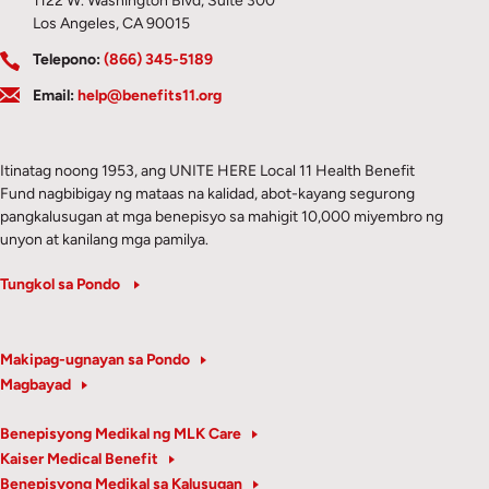
1122 W. Washington Blvd, Suite 300
Los Angeles, CA 90015
Telepono:
(866) 345-5189
Email:
help@benefits11.org
Itinatag noong 1953, ang UNITE HERE Local 11 Health Benefit
Fund nagbibigay ng mataas na kalidad, abot-kayang segurong
pangkalusugan at mga benepisyo sa mahigit 10,000 miyembro ng
unyon at kanilang mga pamilya.
Tungkol sa Pondo
Makipag-ugnayan sa Pondo
Magbayad
Benepisyong Medikal ng MLK Care
Kaiser Medical Benefit
Benepisyong Medikal sa Kalusugan