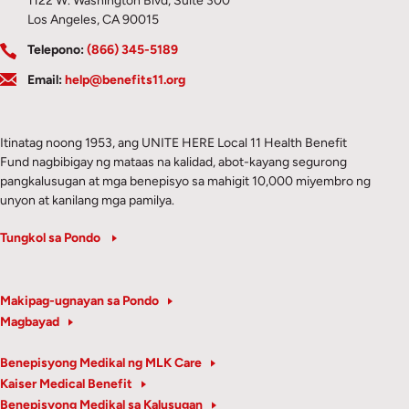
1122 W. Washington Blvd, Suite 300
Los Angeles, CA 90015
Telepono:
(866) 345-5189
Email:
help@benefits11.org
Itinatag noong 1953, ang UNITE HERE Local 11 Health Benefit
Fund nagbibigay ng mataas na kalidad, abot-kayang segurong
pangkalusugan at mga benepisyo sa mahigit 10,000 miyembro ng
unyon at kanilang mga pamilya.
Tungkol sa Pondo
Makipag-ugnayan sa Pondo
Magbayad
Benepisyong Medikal ng MLK Care
Kaiser Medical Benefit
Benepisyong Medikal sa Kalusugan