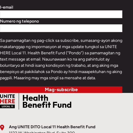
I-email
Numero ng telepono
Sa pamamagitan ng pag-click sa subscribe, sumasang-ayon akong
makatanggap ng impormasyon at mga update tungkol sa UNITE
HERE Local 11. Health Benefit Fund (“Pondo”) sa pamamagitan ng
text message at email. Nauunawaan ko na ang pahintulot ay
boluntaryo at hindi isang kondisyon ng trabaho, at ang aking mga
benepisyo at pakikilahok sa Pondo ay hindi maaapektuhan ng aking
pagpili. Maaaring may mga singil sa mensahe at data.
Mag-subscribe
Ang UNITE DITO Local 11 Health Benefit Fund